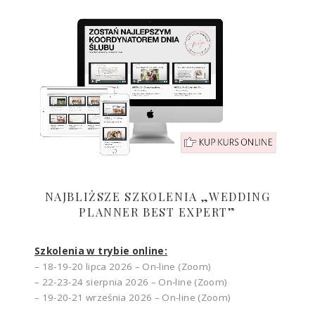
NAJBLIŻSZE SZKOLENIA „WEDDING
PLANNER BEST EXPERT”
Szkolenia w trybie online:
– 18-19-20 lipca 2026 – On-line (Zoom)
– 22-23-24 sierpnia 2026 – On-line (Zoom)
– 19-20-21 września 2026 – On-line (Zoom)