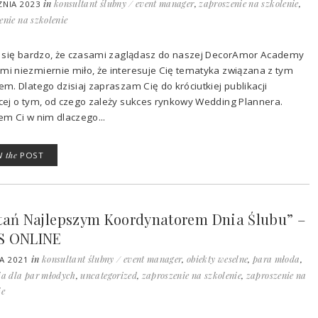
in
konsultant ślubny / event manager
,
zaproszenie na szkolenie
,
ZNIA 2023
enie na szkolenie
 się bardzo, że czasami zaglądasz do naszej DecorAmor Academy
 mi niezmiernie miło, że interesuje Cię tematyka związana z tym
m. Dlatego dzisiaj zapraszam Cię do króciutkiej publikacji
ej o tym, od czego zależy sukces rynkowy Wedding Plannera.
m Ci w nim dlaczego...
W
the
POST
tań Najlepszym Koordynatorem Dnia Ślubu” –
S ONLINE
in
konsultant ślubny / event manager
,
obiekty weselne
,
para młoda
,
CA 2021
ia dla par młodych
,
uncategorized
,
zaproszenie na szkolenie
,
zaproszenie na
ie