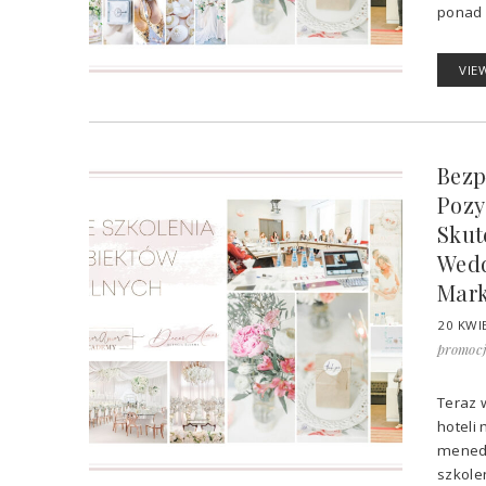
ponad 8
VIE
Bezp
Pozy
Skut
Wedd
Mark
20 KWI
promoc
Teraz 
hoteli
menedż
szkole