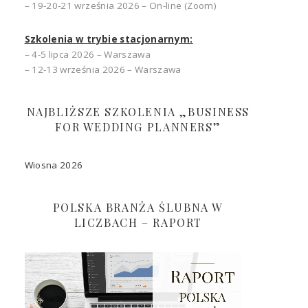
– 19-20-21 września 2026 – On-line (Zoom)
Szkolenia w trybie stacjonarnym:
– 4-5 lipca 2026 – Warszawa
– 12-13 września 2026 – Warszawa
NAJBLIŻSZE SZKOLENIA „BUSINESS
FOR WEDDING PLANNERS”
Wiosna 2026
POLSKA BRANŻA ŚLUBNA W
LICZBACH – RAPORT