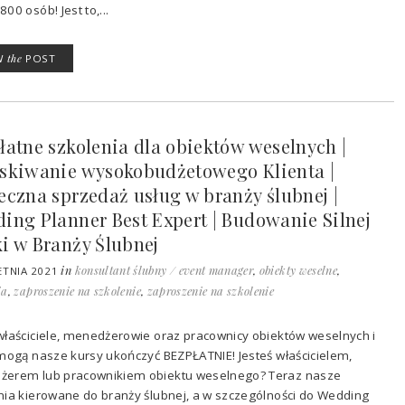
00 osób! Jest to,...
W
the
POST
łatne szkolenia dla obiektów weselnych |
skiwanie wysokobudżetowego Klienta |
eczna sprzedaż usług w branży ślubnej |
ing Planner Best Expert | Budowanie Silnej
i w Branży Ślubnej
in
konsultant ślubny / event manager
,
obiekty weselne
,
ETNIA 2021
ja
,
zaproszenie na szkolenie
,
zaproszenie na szkolenie
właściciele, menedżerowie oraz pracownicy obiektów weselnych i
 mogą nasze kursy ukończyć BEZPŁATNIE! Jesteś właścicielem,
erem lub pracownikiem obiektu weselnego? Teraz nasze
nia kierowane do branży ślubnej, a w szczególności do Wedding