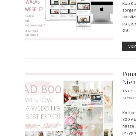
Kup KU
zorgan
najbliż
pasję,
dla...
VIE
Pona
Niem
16 CZE
zaprosz
Kochan
800 Ab
nasze 
przygo