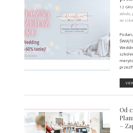
12 GRU
młoda
,
na szko
Podaru
ŚWIĄTE
Weddin
szkole
meryto
przezPo
VIE
Od c
Plan
– Za