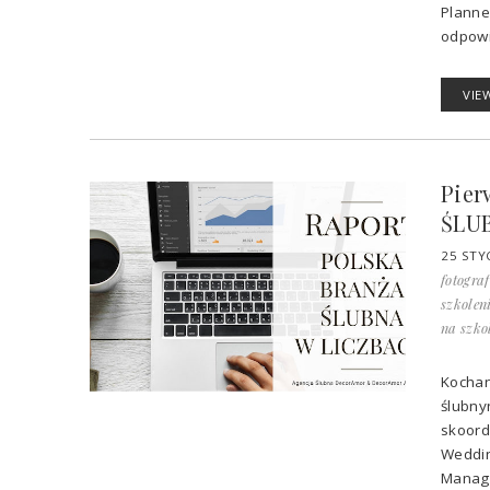
Planne
odpowi
VIE
Pier
ŚLU
25 STY
fotogra
szkolen
na szko
Kochani
ślubny
skoord
Weddin
Manage