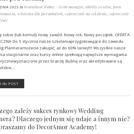
in
konsultant ślubny / event manager
,
obiekty weselne
,
para
DNIA 2025
promocja
,
szkolenia dla par młodych
,
zaproszenie na szkolenie
,
zaproszenie
lenie
j sobie (lub komuś) nowy zawód. Nowy rok. Nowy początek. OFERTA
CZNA Do 5 stycznia nasze szkoleniaprzygotowujące do zawodu
g Planneramożecie zakupić, aż do 60% taniej!!!! Wszystkie nasze
nia stacjonarne oraz kursy online spełniają najwyższe wymagania
rycznewyznaczone przez branżę ślubną oraz akredytowane są
lskie...
W
the
POST
zego zależy sukces rynkowy Wedding
nera? Dlaczego jednym się udaje a innym nie?
praszamy do DecorAmor Academy!