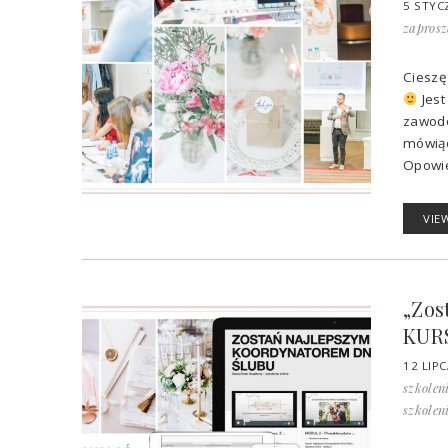
5 STYC
zaprosz
Cieszę
Jest
zawode
mówiąc
Opowie
VIE
„Zos
KUR
12 LIP
szkolen
szkolen