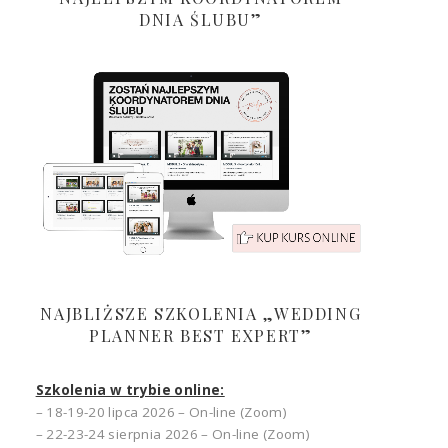
DNIA ŚLUBU”
NAJBLIŻSZE SZKOLENIA „WEDDING
PLANNER BEST EXPERT”
Szkolenia w trybie online:
– 18-19-20 lipca 2026 – On-line (Zoom)
– 22-23-24 sierpnia 2026 – On-line (Zoom)