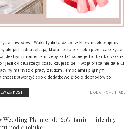
życie zawodowe Walentynki to dzień, w którym celebrujemy
, ale jest jedna relacja, która zostaje z Tobą przez całe życie
i są idealnym momentem, żeby zadać sobie jedno bardzo ważne
 Jeśli od dłuższego czasu czujesz, że: Twoja praca nie daje Ci
zacyjny marzysz o pracy z ludźmi, emocjami i pięknymi
 chcesz stworzyć sobie dodatkowe źródło dochodów to...
VIEW
the
POST
DODAJ KOMENTARZ
y Wedding Planner do 60% taniej – idealny
ent pod choinkę