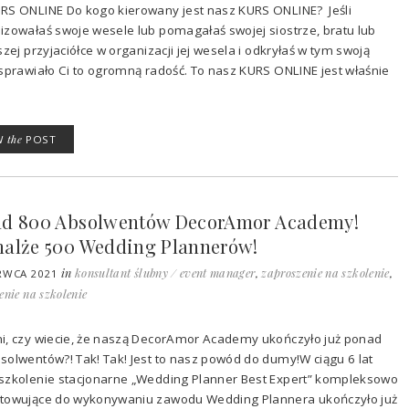
RS ONLINE Do kogo kierowany jest nasz KURS ONLINE? Jeśli
izowałaś swoje wesele lub pomagałaś swojej siostrze, bratu lub
szej przyjaciółce w organizacji jej wesela i odkryłaś w tym swoją
 sprawiało Ci to ogromną radość. To nasz KURS ONLINE jest właśnie
W
the
POST
d 800 Absolwentów DecorAmor Academy!
alże 500 Wedding Plannerów!
in
konsultant ślubny / event manager
,
zaproszenie na szkolenie
,
RWCA 2021
enie na szkolenie
i, czy wiecie, że naszą DecorAmor Academy ukończyło już ponad
solwentów?! Tak! Tak! Jest to nasz powód do dumy!W ciągu 6 lat
szkolenie stacjonarne „Wedding Planner Best Expert” kompleksowo
towujące do wykonywaniu zawodu Wedding Plannera ukończyło już