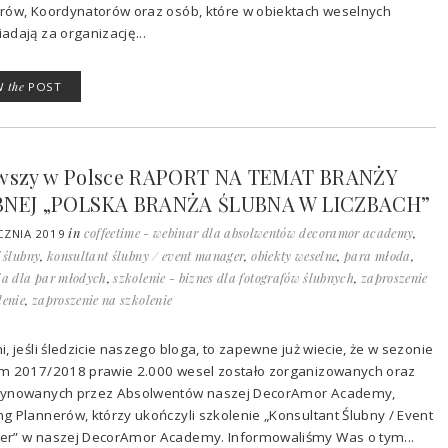
rów, Koordynatorów oraz osób, które w obiektach weselnych
adają za organizację...
W
the
POST
wszy w Polsce RAPORT NA TEMAT BRANŻY
BNEJ „POLSKA BRANŻA ŚLUBNA W LICZBACH”
in
coffeetime - webinar dla absolwentów decoramor academy
,
CZNIA 2019
f ślubny
,
konsultant ślubny / event manager
,
obiekty weselne
,
para młoda
,
ia dla par młodych
,
szkolenie - biznes dla fotografów ślubnych
,
zaproszenie
lenie
,
zaproszenie na szkolenie
, jeśli śledzicie naszego bloga, to zapewne już wiecie, że w sezonie
m 2017/2018 prawie 2.000 wesel zostało zorganizowanych oraz
ynowanych przez Absolwentów naszej DecorAmor Academy,
g Plannerów, którzy ukończyli szkolenie „Konsultant Ślubny / Event
r” w naszej DecorAmor Academy. Informowaliśmy Was o tym...