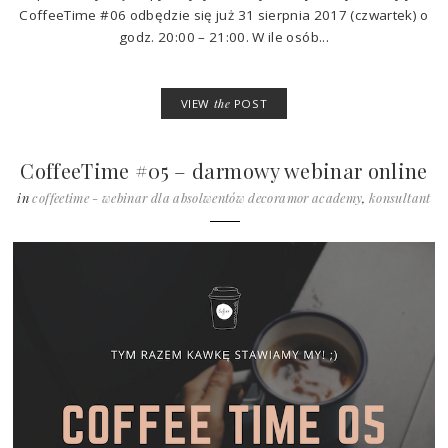
CoffeeTime #06 odbędzie się już 31 sierpnia 2017 (czwartek) o
godz. 20:00 – 21:00. W ile osób...
VIEW
the
POST
CoffeeTime #05 – darmowy webinar online
dla Absolwentów DecorAmor Academy
in
coffeetime - webinar dla absolwentów decoramor academy
,
konsultant
ślubny / event manager