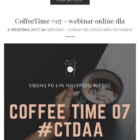
CoffeeTime #07 – webinar online dla
Absolwentów DecorAmor Academy
in
coffeetime - webinar dla absolwentów decoramor
4 WRZEŚNIA 2017
academy