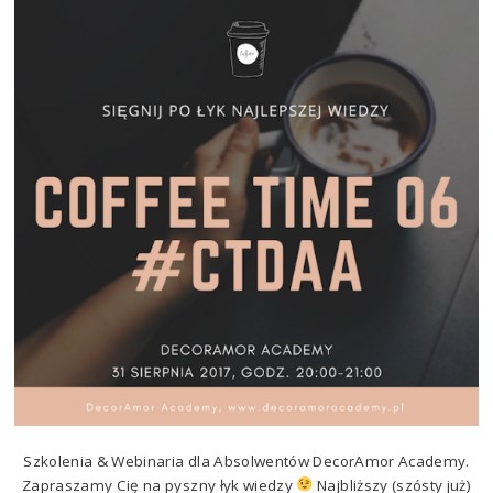
Szkolenia & Webinaria dla Absolwentów DecorAmor Academy.
Zapraszamy Cię na pyszny łyk wiedzy
Najbliższy (szósty już)