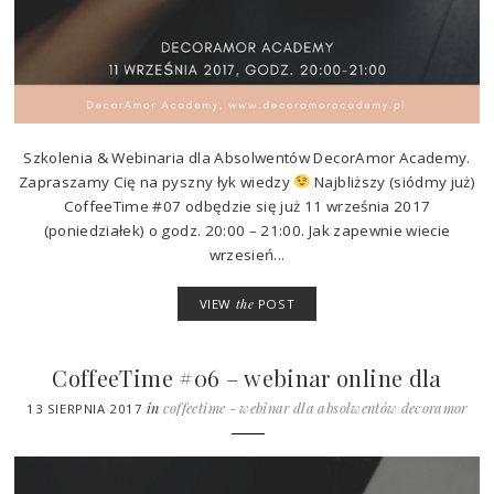
Szkolenia & Webinaria dla Absolwentów DecorAmor Academy.
Zapraszamy Cię na pyszny łyk wiedzy
Najbliższy (siódmy już)
CoffeeTime #07 odbędzie się już 11 września 2017
(poniedziałek) o godz. 20:00 – 21:00. Jak zapewnie wiecie
wrzesień...
VIEW
the
POST
CoffeeTime #06 – webinar online dla
Absolwentów DecorAmor Academy
in
coffeetime - webinar dla absolwentów decoramor
13 SIERPNIA 2017
academy