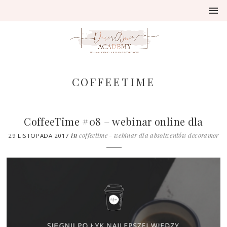
COFFEETIME
CoffeeTime #08 – webinar online dla
Absolwentów DecorAmor Academy
in
coffeetime - webinar dla absolwentów decoramor
29 LISTOPADA 2017
academy