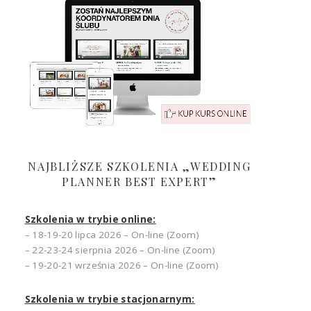
NAJBLIŻSZE SZKOLENIA „WEDDING
PLANNER BEST EXPERT”
Szkolenia w trybie online:
– 18-19-20 lipca 2026 – On-line (Zoom)
– 22-23-24 sierpnia 2026 – On-line (Zoom)
– 19-20-21 września 2026 – On-line (Zoom)
Szkolenia w trybie stacjonarnym: