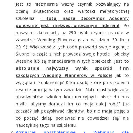
Jest to niezmiernie ważny czynnik pozwalający na
ocenę skuteczności oraz wartości merytorycznej
szkolenia.
I tutaj nasza DecorAmor Academy
ponownie jest niekwestionowanym liderem!
Po
naszych szkoleniach, aż 290 osób czynnie pracuje w
zawodzie Wedding Plannera (stan na dzień 30 lipca
2019). Większość z tych osób prowadzi swoje Agencje
Ślubne, a część z nich prowadzi swoje hotele i obiekty
weselne lub są menedżerami w tych obiektach.
Jest to
absolutnie najwyższy wynik spośród firm
szkolących Wedding Plannerów w Polsce!
Jak to
wygląda u konkurencji? Kilka osób, które po szkoleniu
czynnie pracują w tym zawodzie. Natomiast większość
absolwentów szkoleń konkurencyjnych pisze do nas
maile, abyśmy doradzili im co mają dalej robić? Jak
zacząć? Jak pozyskiwać Klientów, bo nie mają pojęcia
co począć dalej, ponieważ nie dowiedzieli się/ nie
nauczyli się tego na szkoleniu!
Wsparcie poszkoleniowe / Webinary dla