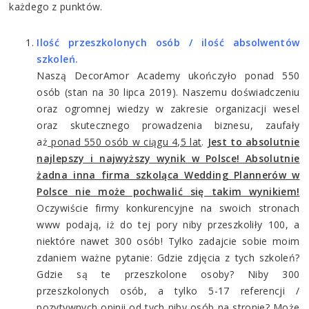
każdego z punktów.
Ilość przeszkolonych osób / ilość absolwentów
szkoleń.
Naszą DecorAmor Academy ukończyło ponad 550
osób (stan na 30 lipca 2019). Naszemu doświadczeniu
oraz ogromnej wiedzy w zakresie organizacji wesel
oraz skutecznego prowadzenia biznesu, zaufały
aż
ponad 550 osób w ciągu 4,5 lat
.
Jest to absolutnie
najlepszy i najwyższy wynik w Polsce! Absolutnie
żadna inna firma szkoląca Wedding Plannerów w
Polsce nie może pochwalić się takim wynikiem!
Oczywiście firmy konkurencyjne na swoich stronach
www podają, iż do tej pory niby przeszkoliły 100, a
niektóre nawet 300 osób! Tylko zadajcie sobie moim
zdaniem ważne pytanie: Gdzie zdjęcia z tych szkoleń?
Gdzie są te przeszkolone osoby? Niby 300
przeszkolonych osób, a tylko 5-17 referencji /
pozytywnych opinii od tych niby osób na stronie? Może