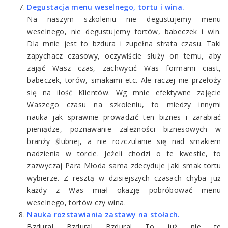
Degustacja menu weselnego, tortu i wina.
Na naszym szkoleniu nie degustujemy menu
weselnego, nie degustujemy tortów, babeczek i win.
Dla mnie jest to bzdura i zupełna strata czasu. Taki
zapychacz czasowy, oczywiście służy on temu, aby
zająć Wasz czas, zachwycić Was formami ciast,
babeczek, torów, smakami etc. Ale raczej nie przełoży
się na ilość Klientów. Wg mnie efektywne zajęcie
Waszego czasu na szkoleniu, to miedzy innymi
nauka jak sprawnie prowadzić ten biznes i zarabiać
pieniądze, poznawanie zależności biznesowych w
branży ślubnej, a nie rozczulanie się nad smakiem
nadzienia w torcie. Jeżeli chodzi o te kwestie, to
zazwyczaj Para Młoda sama zdecyduje jaki smak tortu
wybierze. Z resztą w dzisiejszych czasach chyba już
każdy z Was miał okazję pobróbować menu
weselnego, tortów czy wina.
Nauka rozstawiania zastawy na stołach.
Bzdura! Bzdura! Bzdura! To już nie te