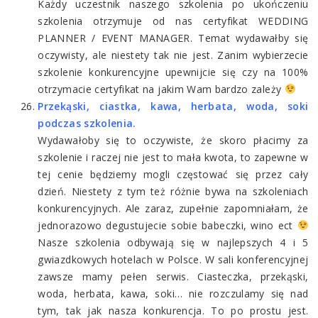
Każdy uczestnik naszego szkolenia po ukończeniu
szkolenia otrzymuje od nas certyfikat WEDDING
PLANNER / EVENT MANAGER. Temat wydawałby się
oczywisty, ale niestety tak nie jest. Zanim wybierzecie
szkolenie konkurencyjne upewnijcie się czy na 100%
otrzymacie certyfikat na jakim Wam bardzo zależy
Przekąski, ciastka, kawa, herbata, woda, soki
podczas szkolenia.
Wydawałoby się to oczywiste, że skoro płacimy za
szkolenie i raczej nie jest to mała kwota, to zapewne w
tej cenie będziemy mogli częstować się przez cały
dzień. Niestety z tym też różnie bywa na szkoleniach
konkurencyjnych. Ale zaraz, zupełnie zapomniałam, że
jednorazowo degustujecie sobie babeczki, wino ect
Nasze szkolenia odbywają się w najlepszych 4 i 5
gwiazdkowych hotelach w Polsce. W sali konferencyjnej
zawsze mamy pełen serwis. Ciasteczka, przekąski,
woda, herbata, kawa, soki… nie rozczulamy się nad
tym, tak jak nasza konkurencja. To po prostu jest.