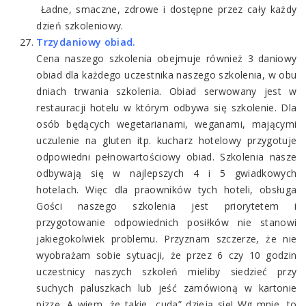
Ładne, smaczne, zdrowe i dostępne przez cały każdy
dzień szkoleniowy.
Trzydaniowy obiad.
Cena naszego szkolenia obejmuje również 3 daniowy
obiad dla każdego uczestnika naszego szkolenia, w obu
dniach trwania szkolenia. Obiad serwowany jest w
restauracji hotelu w którym odbywa się szkolenie. Dla
osób będących wegetarianami, weganami, mającymi
uczulenie na gluten itp. kucharz hotelowy przygotuje
odpowiedni pełnowartościowy obiad. Szkolenia nasze
odbywają się w najlepszych 4 i 5 gwiadkowych
hotelach. Więc dla praowników tych hoteli, obsługa
Gości naszego szkolenia jest priorytetem i
przygotowanie odpowiednich posiłków nie stanowi
jakiegokolwiek problemu. Przyznam szczerze, że nie
wyobrażam sobie sytuacji, że przez 6 czy 10 godzin
uczestnicy naszych szkoleń mieliby siedzieć przy
suchych paluszkach lub jeść zamówioną w kartonie
pizzę. A wiem, że takie „cuda” dzieją się! Wg mnie, to