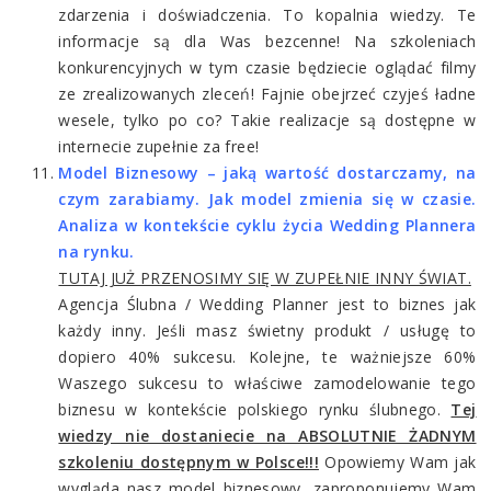
zdarzenia i doświadczenia. To kopalnia wiedzy. Te
informacje są dla Was bezcenne! Na szkoleniach
konkurencyjnych w tym czasie będziecie oglądać filmy
ze zrealizowanych zleceń! Fajnie obejrzeć czyjeś ładne
wesele, tylko po co? Takie realizacje są dostępne w
internecie zupełnie za free!
Model Biznesowy – jaką wartość dostarczamy, na
czym zarabiamy. Jak model zmienia się w czasie.
Analiza w kontekście cyklu życia Wedding Plannera
na rynku.
TUTAJ JUŻ PRZENOSIMY SIĘ W ZUPEŁNIE INNY ŚWIAT.
Agencja Ślubna / Wedding Planner jest to biznes jak
każdy inny. Jeśli masz świetny produkt / usługę to
dopiero 40% sukcesu. Kolejne, te ważniejsze 60%
Waszego sukcesu to właściwe zamodelowanie tego
biznesu w kontekście polskiego rynku ślubnego.
Tej
wiedzy nie dostaniecie na ABSOLUTNIE ŻADNYM
szkoleniu dostępnym w Polsce!!!
Opowiemy Wam jak
wygląda nasz model biznesowy, zaproponujemy Wam