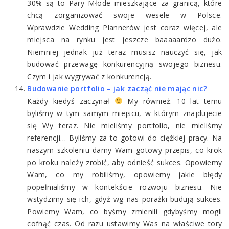
30% są to Pary Młode mieszkające za granicą, które
chcą zorganizować swoje wesele w Polsce.
Wprawdzie Wedding Plannerów jest coraz więcej, ale
miejsca na rynku jest jeszcze baaaaardzo dużo.
Niemniej jednak już teraz musisz nauczyć się, jak
budować przewagę konkurencyjną swojego biznesu.
Czym i jak wygrywać z konkurencją.
Budowanie portfolio – jak zacząć nie mając nic?
Każdy kiedyś zaczynał
My również. 10 lat temu
byliśmy w tym samym miejscu, w którym znajdujecie
się Wy teraz. Nie mieliśmy portfolio, nie mieliśmy
referencji… Byliśmy za to gotowi do ciężkiej pracy. Na
naszym szkoleniu damy Wam gotowy przepis, co krok
po kroku należy zrobić, aby odnieść sukces. Opowiemy
Wam, co my robiliśmy, opowiemy jakie błędy
popełnialiśmy w kontekście rozwoju biznesu. Nie
wstydzimy się ich, gdyż wg nas porażki budują sukces.
Powiemy Wam, co byśmy zmienili gdybyśmy mogli
cofnąć czas. Od razu ustawimy Was na właściwe tory