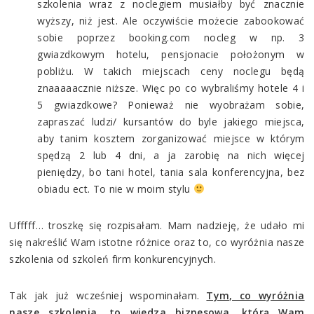
szkolenia wraz z noclegiem musiałby być znacznie
wyższy, niż jest. Ale oczywiście możecie zabookować
sobie poprzez booking.com nocleg w np. 3
gwiazdkowym hotelu, pensjonacie położonym w
pobliżu. W takich miejscach ceny noclegu będą
znaaaaacznie niższe. Więc po co wybraliśmy hotele 4 i
5 gwiazdkowe? Ponieważ nie wyobrażam sobie,
zapraszać ludzi/ kursantów do byle jakiego miejsca,
aby tanim kosztem zorganizować miejsce w którym
spędzą 2 lub 4 dni, a ja zarobię na nich więcej
pieniędzy, bo tani hotel, tania sala konferencyjna, bez
obiadu ect. To nie w moim stylu
Ufffff… troszkę się rozpisałam. Mam nadzieję, że udało mi
się nakreślić Wam istotne różnice oraz to, co wyróżnia nasze
szkolenia od szkoleń firm konkurencyjnych.
Tak jak już wcześniej wspominałam.
Tym, co wyróżnia
nasze szkolenia, to wiedza biznesowa, którą Wam