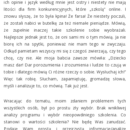
ich opinie i język według mnie jest ostry i niestety nie mają
litości dla firm konkurencyjnych, które „szkolą” online. I
znowu słyszę, że to była kpina! Że farsa! Że niestety poczuli,
że zostali nabici w butelkę za też niemałe pieniądze. Mówią,
że zupełnie inaczej takie szkolenie sobie wyobrażali.
Najlepsze jednak jest to, że oni sami mi o tym mówią. Ja nie
biorę ich na spytki, ponieważ nie mam tego w zwyczaju.
Odkąd pamietam wszyscy mi się z czegoś zwierzają, czy tego
chcę, czy nie. Ale moja babcia zawsze mówiła: „Dziecko
masz dar! Dar porozumienia i zrozumienia i ludzie to czują w
tobie i dlatego mówią Ci różne rzeczy o sobie. Wysłuchaj ich!”
Więc tak robię. Słucham, zapamiętuję, gromadzę słowa,
myśli i analizuje to, co mówią. Tak już jest.
Wracając do tematu, moim zdaniem problemem tych
wszystkich osób, był po prostu zły wybór. Brak wnikliwej
analizy programu i wybór nieopowdiniego szkolenia. Co
stanowi o wartości szkolenia? Nie będę Was zanudzać.
Podaję Wam prostą i przejrzystą informację/analizę