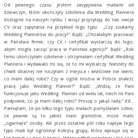
Od pewnego czasu jestem zasypywana mailami od
dziewczyn, które ukończyły szkolenia dla Wedding Plannera
dostępne na naszym rynku. I wciąż przysyłają do nas swoje
CV oraz zapytania na przykład tego typu: „Czy szukamy
Wedding Plannerów do pracy?” Bądź: „Chciałabym pracować
w Państwa firmie, czy CV i certyfikat wystarczą do tego,
abym mogła zacząć pracę w Państwa agencji?” Bądź: „Rok
temu ukończyłam szkolenie i otrzymałam certyfikat Wedding
Plannera i wydawało mi się, że to mi wystarczy. Niestety do
chwili obacnej nie ruszyłam z miejsca i właściwie nie wiem,
co mam dalej robić? Czy w ogóle można w Polsce znaleźć
pracę jako Wedding Planner?” Bądź: „Widzę, że Pani
funkcjonuje jako Wedding Planner od wielu lat, niech mi Pani
podpowie, co ja mam dalej robić? Proszę o jakąś radę.” itd…
Pamiętam, że po kilku tego typu mailach pomyślałam sobie,
że pewnie są to jakieś mało gramotne, może mało
„ogarnięte” osoby. Ale przez ostatnie pół roku napływ tego
typu maili był ogromny! Kolejną grupą, która wpisuje się w
ten temat są nasi kursanci, którzy odbyli wcześniej jakiś czas