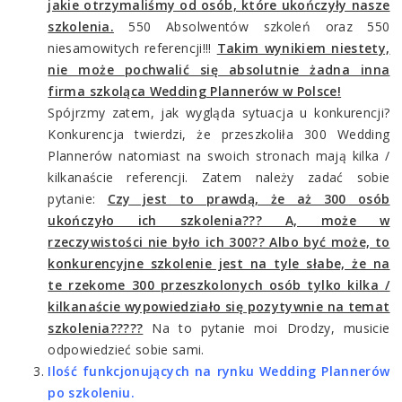
jakie otrzymaliśmy od osób, które ukończyły nasze
szkolenia.
550 Absolwentów szkoleń oraz 550
niesamowitych referencji!!!
Takim wynikiem niestety,
nie może pochwalić się absolutnie żadna inna
firma szkoląca Wedding Plannerów w Polsce!
Spójrzmy zatem, jak wygląda sytuacja u konkurencji?
Konkurencja twierdzi, że przeszkoliła 300 Wedding
Plannerów natomiast na swoich stronach mają kilka /
kilkanaście referencji. Zatem należy zadać sobie
pytanie:
Czy jest to prawdą, że aż 300 osób
ukończyło ich szkolenia??? A, może w
rzeczywistości nie było ich 300?? Albo być może, to
konkurencyjne szkolenie jest na tyle słabe, że na
te rzekome 300 przeszkolonych osób tylko kilka /
kilkanaście wypowiedziało się pozytywnie na temat
szkolenia?????
Na to pytanie moi Drodzy, musicie
odpowiedzieć sobie sami.
Ilość funkcjonujących na rynku Wedding Plannerów
po szkoleniu.