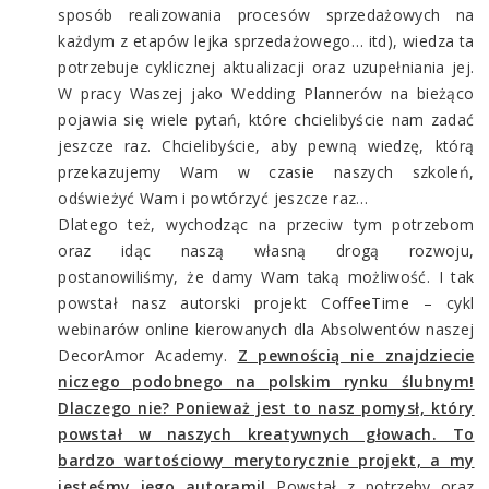
sposób realizowania procesów sprzedażowych na
każdym z etapów lejka sprzedażowego… itd), wiedza ta
potrzebuje cyklicznej aktualizacji oraz uzupełniania jej.
W pracy Waszej jako Wedding Plannerów na bieżąco
pojawia się wiele pytań, które chcielibyście nam zadać
jeszcze raz. Chcielibyście, aby pewną wiedzę, którą
przekazujemy Wam w czasie naszych szkoleń,
odświeżyć Wam i powtórzyć jeszcze raz…
Dlatego też, wychodząc na przeciw tym potrzebom
oraz idąc naszą własną drogą rozwoju,
postanowiliśmy, że damy Wam taką możliwość. I tak
powstał nasz autorski projekt CoffeeTime – cykl
webinarów online kierowanych dla Absolwentów naszej
DecorAmor Academy.
Z pewnością nie znajdziecie
niczego podobnego na polskim rynku ślubnym!
Dlaczego nie? Ponieważ jest to nasz pomysł, który
powstał w naszych kreatywnych głowach. To
bardzo wartościowy merytorycznie projekt, a my
jesteśmy jego autorami!
Powstał z potrzeby oraz