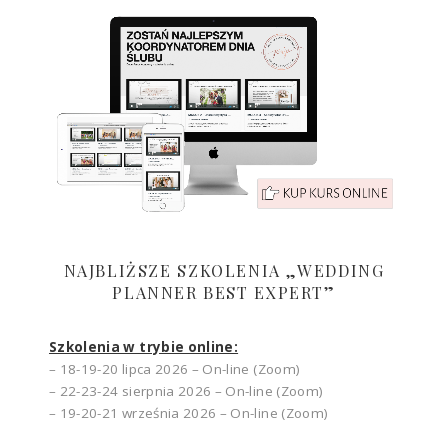
NAJBLIŻSZE SZKOLENIA „WEDDING
PLANNER BEST EXPERT”
Szkolenia w trybie online:
– 18-19-20 lipca 2026 – On-line (Zoom)
– 22-23-24 sierpnia 2026 – On-line (Zoom)
– 19-20-21 września 2026 – On-line (Zoom)